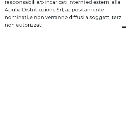
responsabili e/o incaricati interni ed esterni alla
Apulia Distribuzione Srl, appositamente
nominati, e non verranno diffusi a soggetti terzi
non autorizzati.
Trasferimento dei dati
Il Titolare del trattamento non trasferisce i dati
personali in Paesi terzi; tuttavia, si riserva la
possibilità di utilizzare servizi in cloud e in tal
caso i fornitori di tali servizi saranno selezionati
tra coloro che forniscono garanzie adeguate, così
come previsto dall'art.46 del Reg.UE 2016/679.
Conservazione dei dati
I dati personali saranno conservati all'interno dei
sistemi informatici di Apulia Distribuzione per il
tempo strettamente necessario al
perseguimento delle finalità. Al termine del